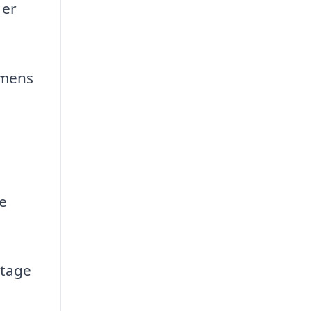
 er
 mens
ge
itage