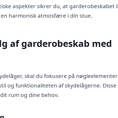
tiske aspekter sikrer du, at garderobeskabet 
l en harmonisk atmosfære i din stue.
alg af garderobeskab med
delåger, skal du fokusere på nøgleelemente
stil og funktionaliteten af skydelågerne. Disse
l dit rum og dine behov.
ng