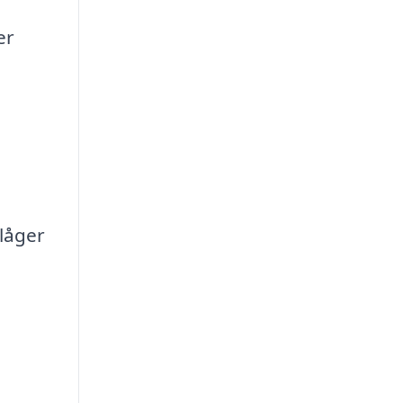
er
låger