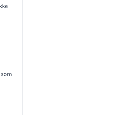
ikke
r som