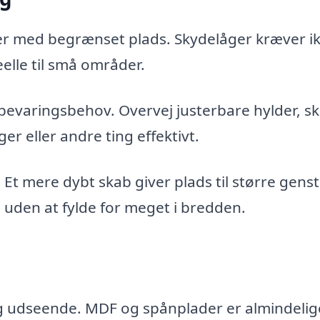
uer med begrænset plads. Skydelåger kræver i
eelle til små områder.
pbevaringsbehov. Overvej justerbare hylder, sk
er eller andre ting effektivt.
Et mere dybt skab giver plads til større gens
den at fylde for meget i bredden.
og udseende. MDF og spånplader er almindelig