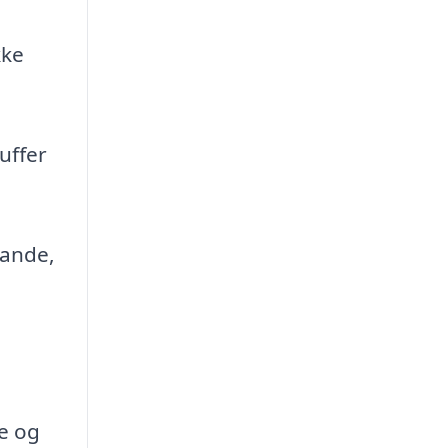
kke
uffer
tande,
e og