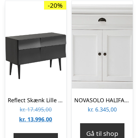
-20%
Reflect Skænk Lille Sort
NOVASOLO HALIFAX KLASSISK HVID LILLE SKÆNK – 90
Den
kr.
17.495,00
kr.
6.345,00
oprindelige
Den
kr.
13.996,00
pris
aktuelle
Gå til shop